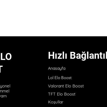
Hızlı Bağlantı
ELO
T
Anasayfa
Lol Elo Boost​
syonel
Valorant Elo Boost
emmel
TFT Elo Boost
evam
Koşullar