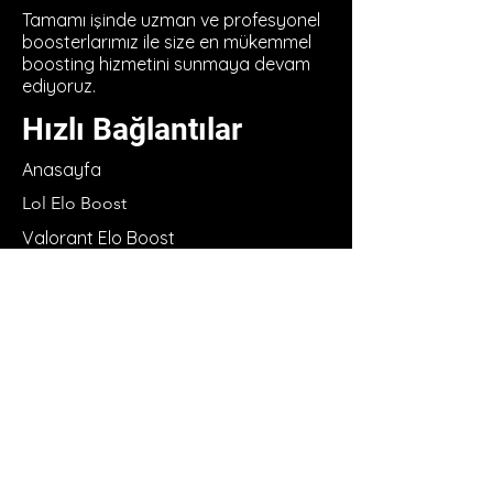
Tamamı işinde uzman ve profesyonel
boosterlarımız ile size en mükemmel
boosting hizmetini sunmaya devam
ediyoruz.
Hızlı Bağlantılar
Anasayfa
Lol Elo Boost​
Valorant Elo Boost
TFT Elo Boost
Koşullar
info@madeloboost.com
@madeloboost
Hakkımızda
Booster Ol